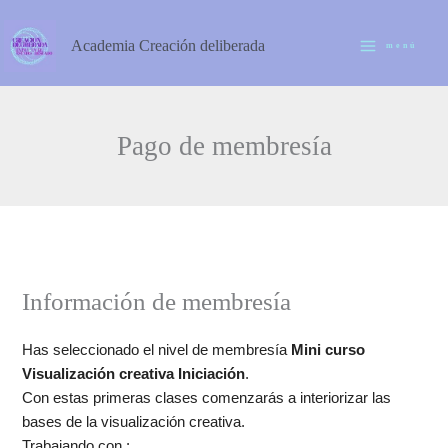
PayPal
Ir
al
Academia Creación deliberada
menú
contenido
Pago de membresía
Información de membresía
Has seleccionado el nivel de membresía
Mini curso
Visualización creativa Iniciación
.
Con estas primeras clases comenzarás a interiorizar las
bases de la visualización creativa.
Trabajando con :