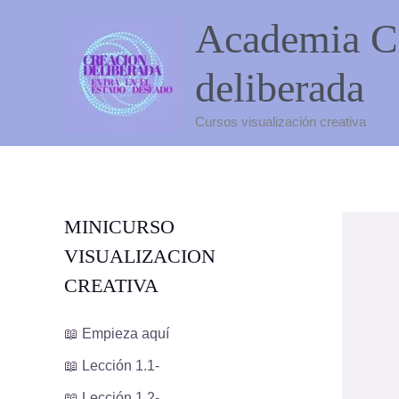
Ir
Academia C
al
contenido
deliberada
Cursos visualización creativa
MINICURSO
VISUALIZACION
CREATIVA
📖 Empieza aquí
📖 Lección 1.1-
📖 Lección 1.2-