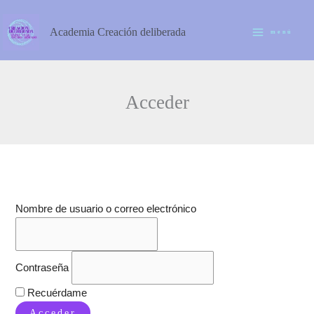
Ir
al
Academia Creación deliberada
menú
contenido
Acceder
Nombre de usuario o correo electrónico
Contraseña
Recuérdame