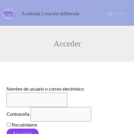
Ir
al
Academia Creación deliberada
menú
contenido
Acceder
Nombre de usuario o correo electrónico
Contraseña
Recuérdame